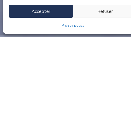
Accepter
Refuser
Privacy policy
Are
you
looking
for
parts
for
your
helicopters
?
JJ